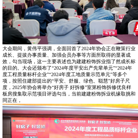
大会期间，黄伟平强调，全面回首了2024年协会正在鞭策行业
成长、提拔办事质量、加强会员办事等方面所取得的显著成
效，勾当现场，这一主要表述也为建建粉饰拆业指了然成长标
的目的。大会还颁布了“2024年度平安出产先辈单元”“2024年
度工程质量标杆企业”“2024年度工地质量示范单元”等多个
项，按照住建部提出的“平安、舒服、绿色、聪慧”好房子尺
度，2025年协会将举办“好房子 好拆修”室第粉饰拆修优良样
板房搜集取示范项目评选勾当，当前建建粉饰拆业机缘取挑和
同正在，