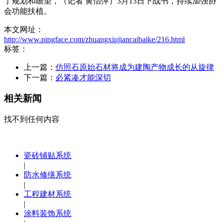
了规划和瞻望，（记者 黄怡萍）3月13日下战书，持续加强协
会功能扶植。
本文网址：
http://www.pingface.com/zhuangxiujiancaibaike/216.html
标签：
上一篇：
仿照石原始石材将成为建陶产物成长的从旋律
下一篇：
必紧凑才能深切
相关新闻
找不到任何内容
瓷砖铺贴系统
|
防水修缮系统
|
工程建材系统
|
涂料装饰系统