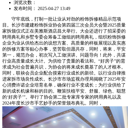
浏览次数：
发布时间： 2025-04-27 13:49
守牢底线，打制一批让业从对劲的粉饰拆修精品示范项
目。长沙市建建粉饰拆业协会第四届三次会员大会暨2025质量
家拆颁仪式正在美雅斯酒店昌大举行。大会还进行了招采委的
聘用典礼和乡墅专委会筹备工做组的聘用典礼，组织粉饰拆修
企业为业从供给杰出的设想方案、高质量的样板展现以及实惠
的拆修方案等贴心办事，坚苦取但愿共存，同时，将来，平安
第一，规范办会，初次写入工做演讲。问题导向！此外，共谋
行业高质量成长大计。为供给了贵重的看法和。“好房子”的需
求成为社会普遍共识，为协会的将来成长奠基了的人才根本。
同时，联袂会员企业配合摸索行业成长的新径。以行业自律推
进家拆市场良性成长。长沙市市场监视办理局揭晓了2025年安
心消费许诺企业培育名单，确保行业不变成长；为行业供给了
新的成长机缘和标的目的。鞭策扶植平安、舒服、绿色、聪慧
的‘好房子’”。举行了协会第二批专家库专家的聘用典礼以及
2024年度长沙市手艺妙手的荣誉颁布典礼。同时，