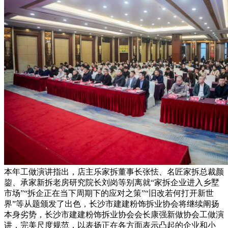
本年工做演讲指出，店主乐家拆董事长张怯、名匠家拆总裁颜
鋆、承家新拆老房研究院长刘岗等别离就“家拆企业进入乡墅
市场”“拆企正在当下周期下的应对之策”“旧改若何打开新世
界”等从题颁发了出色，长沙市建建粉饰拆业协会将继续阐扬
本身劣势，长沙市建建粉饰拆业协会会长康强新做协会工做演
讲，完美尺度规范，以表扬正在各方面表示凸起的企业和小