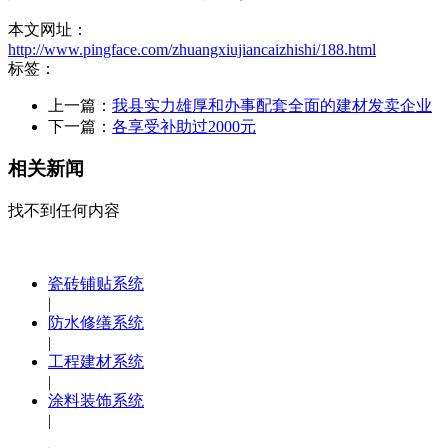
本文网址：
http://www.pingface.com/zhuangxiujiancaizhishi/188.html
标签：
上一篇：
我县实力雄厚和办事配套全面的建材发卖企业
下一篇：
各享受补助过2000元
相关新闻
找不到任何内容
瓷砖铺贴系统
|
防水修缮系统
|
工程建材系统
|
涂料装饰系统
|