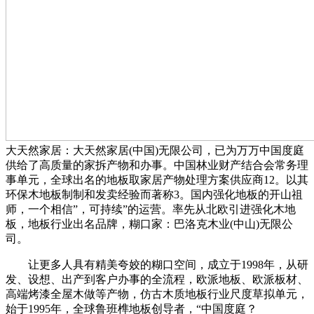
‌大天然家居‌：大天然家居(中国)无限公司，已为万万中国度庭
供给了高质量的家拆产物和办事。中国林业财产结合会常务理
事单元，全球出名的地板取家居产物处理方案供应商‌12。以其
环保木地板制制和发卖经验而著称‌3。国内强化地板的开山祖
师，一个相信”，可持续”的运营。率先从北欧引进强化木地
板，地板行业出名品牌，‌糊口家‌：巴洛克木业(中山)无限公
司。
让更多人具有精美夸姣的糊口空间，成立于1998年，从研
发、设想、出产到客户办事的全流程，欧派地板、欧派板材、
高端烤漆全屋木做等产物，仿古木质地板行业尺度草拟单元，
始于1995年，全球鲁班榫地板创导者，“中国度庭？