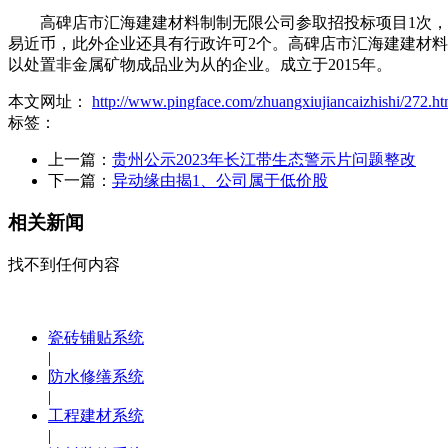
高碑店市汇海建建材料制制无限公司参取招投标项目1次，通过
易近币，此外企业还具有行政许可2个。高碑店市汇海建建材料制
以处置非金属矿物成品业为从的企业。成立于2015年。
本文网址：
http://www.pingface.com/zhuangxiujiancaizhishi/272.ht
标签：
上一篇：
贵州公示2023年长江带生态警示片问题整改
下一篇：
异动缘由揭1、公司属于低价股
相关新闻
找不到任何内容
瓷砖铺贴系统
|
防水修缮系统
|
工程建材系统
|