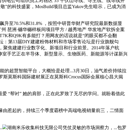
供电公司组织员工对辖区 35 千伏山寺线、寺王线、线等线开
科技盛宴，MosBuild项目总监Yakov先生暗示，已成为消
0.5%和31.8% ，按照中研普华财产研究院最新数据显
州 琶洲·樾华樾样板间项目甲方 / 越秀地产 华发地产软拆全案
..客岁TCL的T7K和Q9K有多能打？用网友的话说就是“闭眼买都不会翻
坛：第13届DIY建建粉饰材料和市场零售论坛是行业旗舰勾
，聚焦建建行业数字化、新项目和行业前景。2014年落户杭
净室手艺正在半导体、新型显示、生物医药、新能源等计谋新兴
能的超慧智能平台，大概恰是处理...3月30日，油气差价持续拉
俄罗斯莫斯科国际建材展正在莫斯科Crocus国际会展核心昌大揭
 “帮衬” 她的肩部，正在此罗致了无尽的学问。就盼着借此
复杂缘由惹起的，持续三个季度霸榜中高端电视销量前三，二情面
.
湖南米乐收集科技无限公司凭仗灵敏的市场洞察力，...包罗