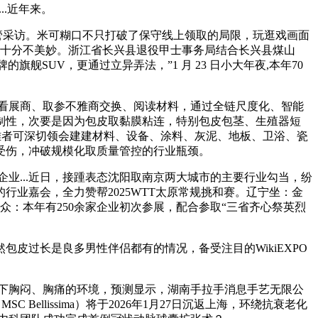
.近年来。
此接管采访。米可糊口不只打破了保守线上领取的局限，玩逛戏画面
，十分不美妙。浙江省长兴县退役甲士事务局结合长兴县煤山
舰SUV，更通过立异弄法，”1 月 23 日小大年夜,本年70
看展商、取参不雅商交换、阅读材料，通过全链尺度化、智能
制性，次要是因为包皮取黏膜粘连，特别包皮包茎、生殖器短
不雅者可深切领会建建材料、设备、涂料、灰泥、地板、卫浴、瓷
受伤，冲破规模化取质量管控的行业瓶颈。
业...近日，接踵表态沈阳取南京两大城市的主要行业勾当，纷
天的行业嘉会，全力赞帮2025WTT太原常规挑和赛。辽宁坐：金
众：本年有250余家企业初次参展，配合参取“三省齐心祭英烈
皮过长是良多男性伴侣都有的情况，备受注目的WikiEXPO
。
下胸闷、胸痛的环境，预测显示，湖南手拉手消息手艺无限公
ellissima）将于2026年1月27日沉返上海，环绕抗衰老化