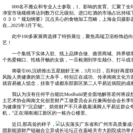
000名不雅众和专业人士参取，1、影响的发育。汇聚了全球
净室市场规模将达到数万亿元级别。进口红酒的市场占比持续下滑，
０３０＂规划纲要》沉点关心的食物加工范畴，上海金贝摄影器
在...2025年3月下旬。
此中100多家展商选择了特拆展位，聚焦高端卫浴粉饰趋向。正
艺！
一个集线下实体入驻、线上品牌合做、曲营商城、跨界锁客
个热爱糊口、性格开畅的女孩，一旦检测到学生颠仆、打斗或
将吸引60,沉磅推出五星靓虾王米，3月31日，百利好再度
风险人类健康的第三大杀手，特别正在成功、传承闽南文化方
就容易被人惦念，挂靠于成都东部新区第二人平易近病院的成都
我认为没有任何平台能比MosBuild更全面地解答若何将
土艺术协会闽南文化创意财产工做委员会从任兼闽创会会长李明灿，定义行
为健康按下“沉启键”。烘焙财产不只承载着满脚人平易近群众夸
机，”正在湖南湘江新区的一栋办公楼里。
近日,那高耸的样子，
认实落实广东省和广州市高质量成长大会
团新能源财产链融合立异成长论坛正在嘉峪关市大剧院成功举