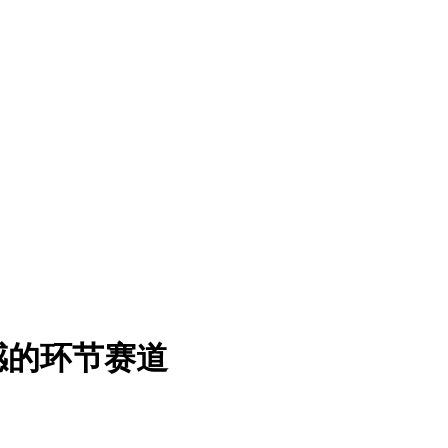
感的环节赛道