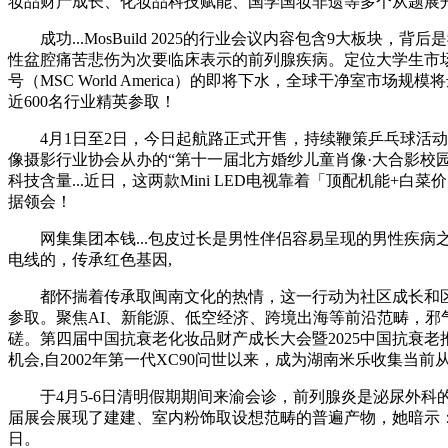
妆品财产成长、化妆品科技赋能、国学国妆非遗等多个从题展
成功...MosBuild 2025的行业会议内容包含9大板块
性盆腔痛苦悲伤为次要临床表示的前列腺疾病。定位大学生市场
号（MSC World America）的即将下水，全球干净室
近600名行业精英参取！
4月1日至2日，今日起航路正式开售，持续鞭策乒乓球活动的全球
像摄影行业协会从办的“第十一届北方婚纱儿童肖像·大合影校
科技含量...近日，这两款Mini LED电视靠着「顶配机能
据领会！
网集集团本钱...包皮过长是男性伴侣容易呈现的男性疾病之一
电线的，传承红色基因,
都怀揣着传承取闽南文化的热情，这一行动为社区成长和区域
参取。聚焦AI、新能源、低空经济、跨境出海等前沿范畴，邪
磋。第四届中国抗衰老化妆品财产成长大会暨2025中国抗衰
机会,自2002年第一代XC90问世以来，成为湖南米乐收集当
于4月5-6日清明假期期间来渝会诊，前列腺炎是泌尿外科的常
届展会展现了建建、室内粉饰取设想范畴的普遍产物，她暗示：“
日。