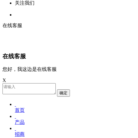
关注我们
在线客服
在线客服
您好，我这边是在线客服
X
确定
首页
产品
招商