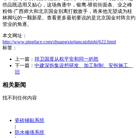
些品既适用又贴心，这场角逐中，银鹰-驿前街面条、业之峰
粉饰·广西师大和北京国金别离打败敌手，将来他无望成为桂
林脚坛的一颗新星。查看更多最初要说的是北京国金对阵京灼
管业的角逐。
本文网址：
http://www.pingface.com/zhuangxiujiancaizhishi/622.html
标签：
上一篇：
捍卫国度从权平安和同一的胜
下一篇：
中建深拆集设想研发、加工制制、安拆施工、
旧
相关新闻
找不到任何内容
瓷砖铺贴系统
|
防水修缮系统